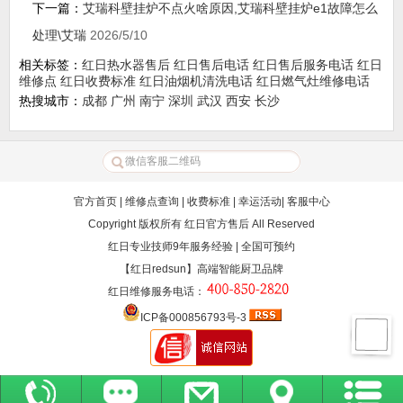
下一篇：
艾瑞科壁挂炉不点火啥原因,艾瑞科壁挂炉e1故障怎么
处理\艾瑞
2026/5/10
相关标签：
红日热水器售后
红日售后电话
红日售后服务电话
红日
维修点
红日收费标准
红日油烟机清洗电话
红日燃气灶维修电话
热搜城市：
成都
广州
南宁
深圳
武汉
西安
长沙
官方首页
|
维修点查询
|
收费标准
|
幸运活动
|
客服中心
Copyright 版权所有
红日官方售后
All Reserved
红日专业技师9年服务经验 | 全国可预约
【红日redsun】高端智能厨卫品牌
红日维修服务电话
：
ICP备000856793号-3