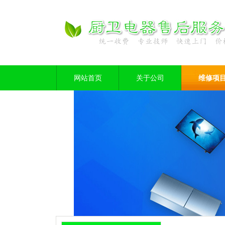
网站首页
关于公司
维修项