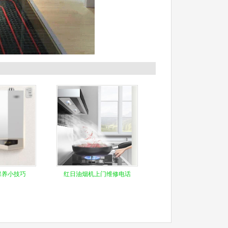
保养小技巧
红日油烟机上门维修电话