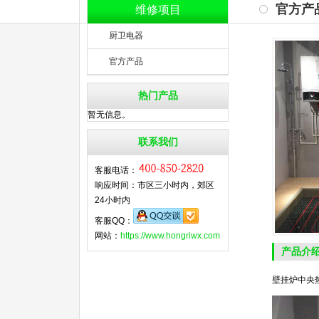
官方产
维修项目
厨卫电器
官方产品
热门产品
暂无信息。
联系我们
客服电话：
响应时间：市区三小时内，郊区
24小时内
客服QQ：
网站：
https://www.hongriwx.com
产品介
壁挂炉中央