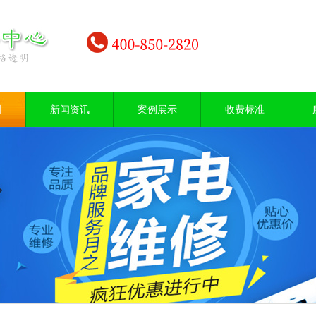
目
新闻资讯
案例展示
收费标准