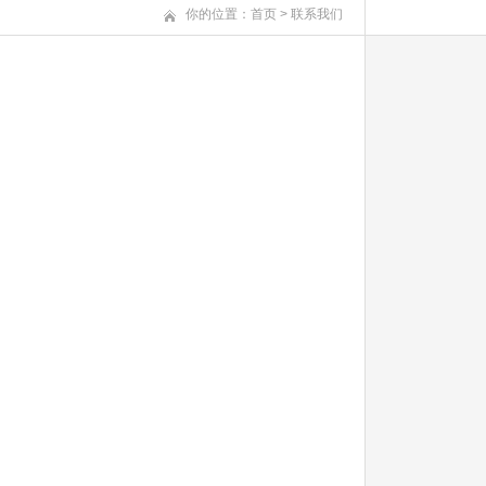
你的位置：
首页
>
联系我们