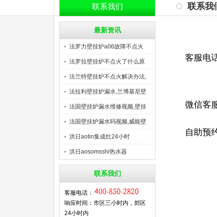
联系我
联系我们
最新资讯
法罗力壁挂炉a06故障不点火
客服电
法罗拉壁挂炉不点火了什么原
因
法兰特壁挂炉不点火解决办法,
法拉利壁挂炉漏水,兰博基尼壁
微信客
法国壁挂炉漏水维修视频,壁挂
法国壁挂炉漏水吗视频,威能壁
自助预
洪日aotin集成灶24小时
洪日aosomsshi热水器
联系我们
客服电话：
响应时间：市区三小时内，郊区
24小时内